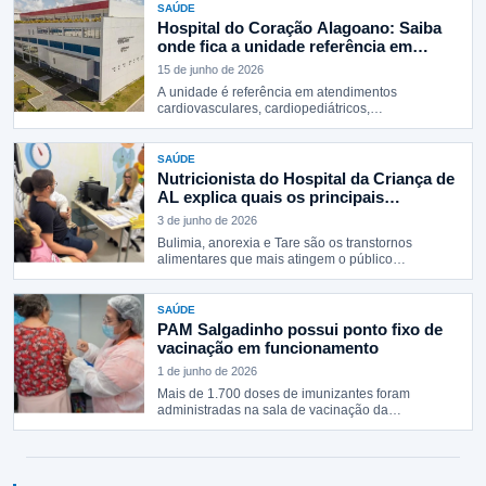
SAÚDE
Hospital do Coração Alagoano: Saiba
onde fica a unidade referência em
cardiologia de alta complexidade
15 de junho de 2026
A unidade é referência em atendimentos
cardiovasculares, cardiopediátricos,
hemodinâmica e transplantes pelo SUS…
SAÚDE
Nutricionista do Hospital da Criança de
AL explica quais os principais
transtornos alimentares na infância
3 de junho de 2026
Bulimia, anorexia e Tare são os transtornos
alimentares que mais atingem o público…
SAÚDE
PAM Salgadinho possui ponto fixo de
vacinação em funcionamento
1 de junho de 2026
Mais de 1.700 doses de imunizantes foram
administradas na sala de vacinação da…