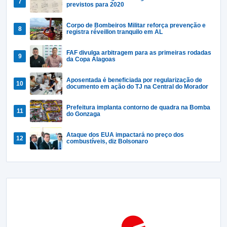
previstos para 2020
Corpo de Bombeiros Militar reforça prevenção e
registra réveillon tranquilo em AL
FAF divulga arbitragem para as primeiras rodadas
da Copa Alagoas
Aposentada é beneficiada por regularização de
documento em ação do TJ na Central do Morador
Prefeitura implanta contorno de quadra na Bomba
do Gonzaga
Ataque dos EUA impactará no preço dos
combustíveis, diz Bolsonaro