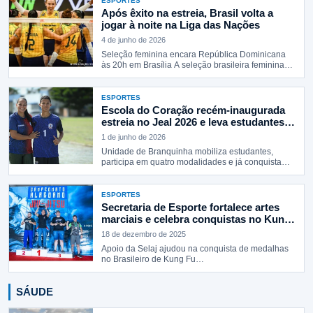
ESPORTES
Após êxito na estreia, Brasil volta a
jogar à noite na Liga das Nações
4 de junho de 2026
Seleção feminina encara República Dominicana
às 20h em Brasília A seleção brasileira feminina…
ESPORTES
Escola do Coração recém-inaugurada
estreia no Jeal 2026 e leva estudantes
às fases decisivas da competição
1 de junho de 2026
Unidade de Branquinha mobiliza estudantes,
participa em quatro modalidades e já conquista
resultados…
ESPORTES
Secretaria de Esporte fortalece artes
marciais e celebra conquistas no Kung
Fu e no Jiu-Jitsu
18 de dezembro de 2025
Apoio da Selaj ajudou na conquista de medalhas
no Brasileiro de Kung Fu…
SÁUDE