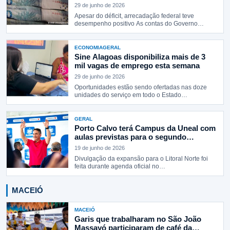
29 de junho de 2026
Apesar do déficit, arrecadação federal teve
desempenho positivo As contas do Governo
Central…
ECONOMIA
GERAL
Sine Alagoas disponibiliza mais de 3
mil vagas de emprego esta semana
29 de junho de 2026
Oportunidades estão sendo ofertadas nas doze
unidades do serviço em todo o Estado…
GERAL
Porto Calvo terá Campus da Uneal com
aulas previstas para o segundo
semestre de 2026, anuncia governador
19 de junho de 2026
Divulgação da expansão para o Litoral Norte foi
feita durante agenda oficial no…
MACEIÓ
MACEIÓ
Garis que trabalharam no São João
Massayó participaram de café da