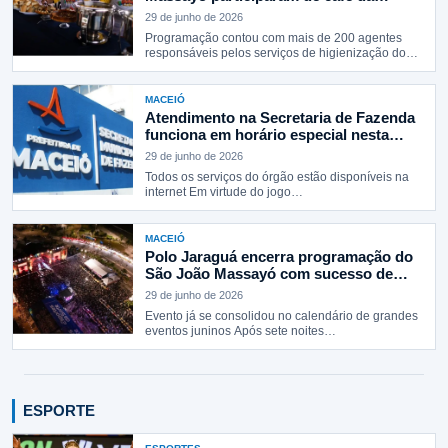
manhã especial
29 de junho de 2026
Programação contou com mais de 200 agentes
responsáveis pelos serviços de higienização do…
MACEIÓ
Atendimento na Secretaria de Fazenda
funciona em horário especial nesta
segunda-feira (29)
29 de junho de 2026
Todos os serviços do órgão estão disponíveis na
internet Em virtude do jogo…
MACEIÓ
Polo Jaraguá encerra programação do
São João Massayó com sucesso de
público
29 de junho de 2026
Evento já se consolidou no calendário de grandes
eventos juninos Após sete noites…
ESPORTE