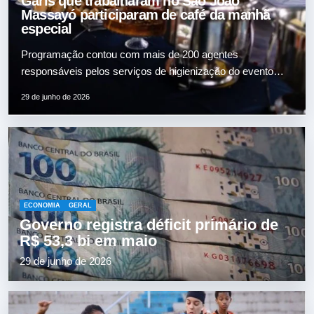
Garis que trabalharam no São João
Massayó participaram de café da manhã
especial
Programação contou com mais de 200 agentes
responsáveis pelos serviços de higienização do evento
Após a última noite de shows do São João Massayó,…
29 de junho de 2026
ECONOMIA
GERAL
Governo registra déficit primário de
R$ 53,3 bi em maio
29 de junho de 2026