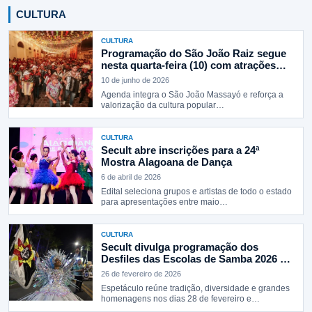
CULTURA
CULTURA
Programação do São João Raiz segue
nesta quarta-feira (10) com atrações
culturais em Maceió
10 de junho de 2026
Agenda integra o São João Massayó e reforça a
valorização da cultura popular…
CULTURA
Secult abre inscrições para a 24ª
Mostra Alagoana de Dança
6 de abril de 2026
Edital seleciona grupos e artistas de todo o estado
para apresentações entre maio…
CULTURA
Secult divulga programação dos
Desfiles das Escolas de Samba 2026 na
orla de Ponta Verde
26 de fevereiro de 2026
Espetáculo reúne tradição, diversidade e grandes
homenagens nos dias 28 de fevereiro e…