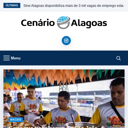
ne Alagoas disponibiliza mais de 3 mil vagas de emprego esta semana
•
Porto C
ÚLTIMAS
Menu
MACEIÓ